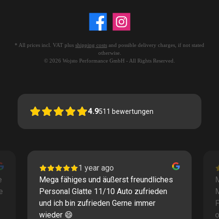
* All prices incl. VAT plus
shipping costs
and possible delivery charges, if not stated
otherwise.
© 2026 Wojsto Performance GmbH - All Rights Reserved.
4.9
511
bewertungen
1 year ago
e
Mega fähiges und äußerst freundliches
M
e
Personal Glatte 11/10 Auto zufrieden
und ich bin zufrieden Gerne immer
F
wieder 😄
o