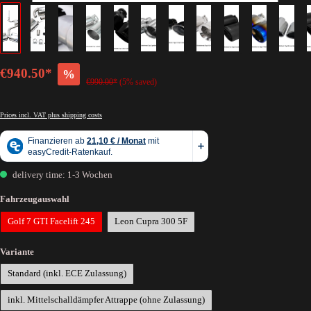
€940.50*
%
€990.00*
(5% saved)
Prices incl. VAT plus shipping costs
delivery time: 1-3 Wochen
Fahrzeugauswahl
Golf 7 GTI Facelift 245
Leon Cupra 300 5F
Variante
Standard (inkl. ECE Zulassung)
inkl. Mittelschalldämpfer Attrappe (ohne Zulassung)