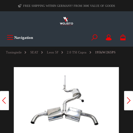
FREE SHIPPING WITHIN GERMANY! FROM 300€ VALUE OF GOODS
Navigation
Tuningteile
SEAT
Leon 5F
2.0 TSI Cupra
195kW/265PS