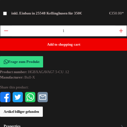
inkl. Einbau in 25548 Kellinghusen für 350€
€350.00*
Add to shopping cart
Frage zum Produkt
Product number:
HGBXAGAVAG7.5-CU .12
Manufacturer:
Bull-X
Share this product:
Artikel billiger gefunden
Properties