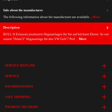
Info about the manufacturer
The following information about the manufacturer are available...
More
Description
BULL-X Exhausts produziert Abgasanlagen für Sie auf höchster Ebene. So wie
unsere 76mm/3" Abgasanlage für den VW Golf 7 Perf…
More
SERVICE HOTLINE
SERVICE
INFORMATIONEN
SAFE SHOPPING
PAYMENT METHODS