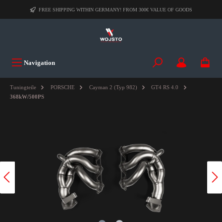
FREE SHIPPING WITHIN GERMANY! FROM 300€ VALUE OF GOODS
Navigation
Tuningteile
PORSCHE
Cayman 2 (Typ 982)
GT4 RS 4.0
368kW/500PS