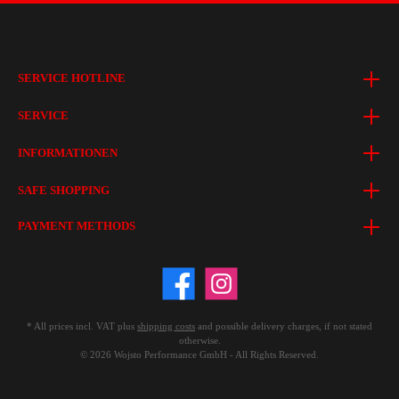
SERVICE HOTLINE
SERVICE
INFORMATIONEN
SAFE SHOPPING
PAYMENT METHODS
* All prices incl. VAT plus
shipping costs
and possible delivery charges, if not stated
otherwise.
© 2026 Wojsto Performance GmbH - All Rights Reserved.