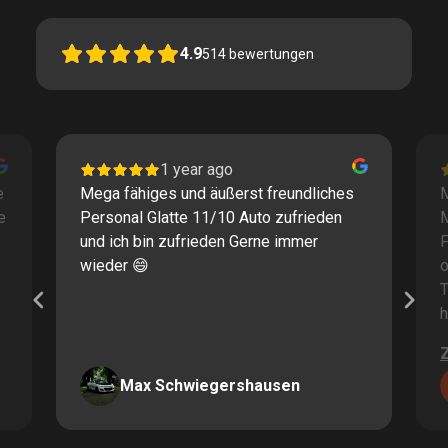
4.9
514
bewertungen
1 year ago
e
Mega fähiges und äußerst freundliches
M
e
Personal Glatte 11/10 Auto zufrieden
und ich bin zufrieden Gerne immer
F
wieder 😄
o
T
h
Max Schwiegershausen