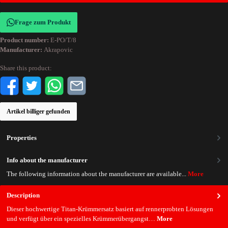
Frage zum Produkt
Product number:
E-PO/T/8
Manufacturer:
Akrapovic
Share this product:
Artikel billiger gefunden
Properties
Info about the manufacturer
The following information about the manufacturer are available...
More
Description
Dieser hochwertige Titan-Krümmersatz basiert auf rennerprobten Lösungen
und verfügt über ein spezielles Krümmerübergangst…
More