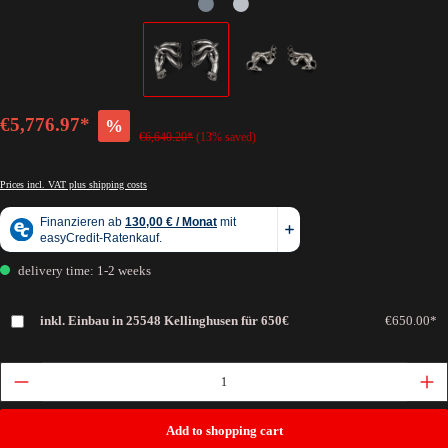
€5,776.97*
%
€6,640.20*
(13% saved)
Prices incl. VAT plus shipping costs
delivery time: 1-2 weeks
inkl. Einbau in 25548 Kellinghusen für 650€
€650.00*
Add to shopping cart