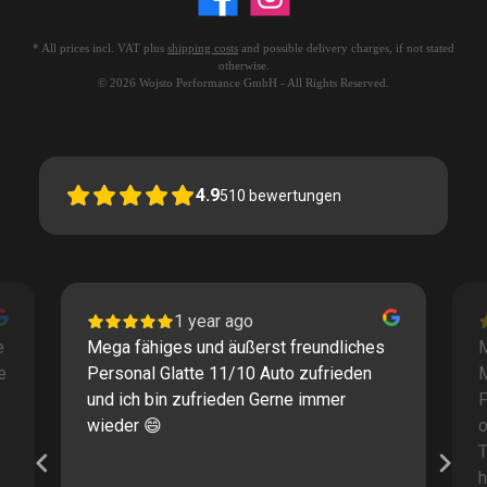
* All prices incl. VAT plus
shipping costs
and possible delivery charges, if not stated
otherwise.
© 2026 Wojsto Performance GmbH - All Rights Reserved.
4.9
510
bewertungen
1 year ago
e
Mega fähiges und äußerst freundliches
M
e
Personal Glatte 11/10 Auto zufrieden
und ich bin zufrieden Gerne immer
F
wieder 😄
o
T
h