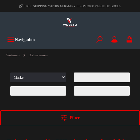
FREE SHIPPING WITHIN GERMANY! FROM 300€ VALUE OF GOODS
Navigation
Sortiment
Zahnriemen
Filter