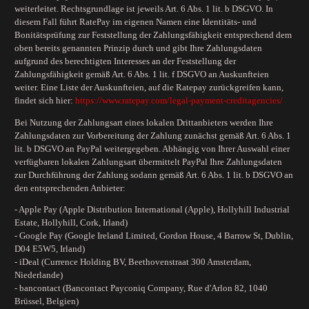
weiterleitet. Rechtsgrundlage ist jeweils Art. 6 Abs. 1 lit. b DSGVO. In
diesem Fall führt RatePay im eigenen Namen eine Identitäts- und
Bonitätsprüfung zur Feststellung der Zahlungsfähigkeit entsprechend dem
oben bereits genannten Prinzip durch und gibt Ihre Zahlungsdaten
aufgrund des berechtigten Interesses an der Feststellung der
Zahlungsfähigkeit gemäß Art. 6 Abs. 1 lit. f DSGVO an Auskunfteien
weiter. Eine Liste der Auskunfteien, auf die Ratepay zurückgreifen kann,
findet sich hier:
https://www.ratepay.com
/legal-payment-creditagencies
/
Bei Nutzung der Zahlungsart eines lokalen Drittanbieters werden Ihre
Zahlungsdaten zur Vorbereitung der Zahlung zunächst gemäß Art. 6 Abs. 1
lit. b DSGVO an PayPal weitergegeben. Abhängig von Ihrer Auswahl einer
verfügbaren lokalen Zahlungsart übermittelt PayPal Ihre Zahlungsdaten
zur Durchführung der Zahlung sodann gemäß Art. 6 Abs. 1 lit. b DSGVO an
den entsprechenden Anbieter:
- Apple Pay (Apple Distribution International (Apple), Hollyhill Industrial
Estate, Hollyhill, Cork, Irland)
- Google Pay (Google Ireland Limited, Gordon House, 4 Barrow St, Dublin,
D04 E5W5, Irland)
- iDeal (Currence Holding BV, Beethovenstraat 300 Amsterdam,
Niederlande)
- bancontact (Bancontact Payconiq Company, Rue d'Arlon 82, 1040
Brüssel, Belgien)