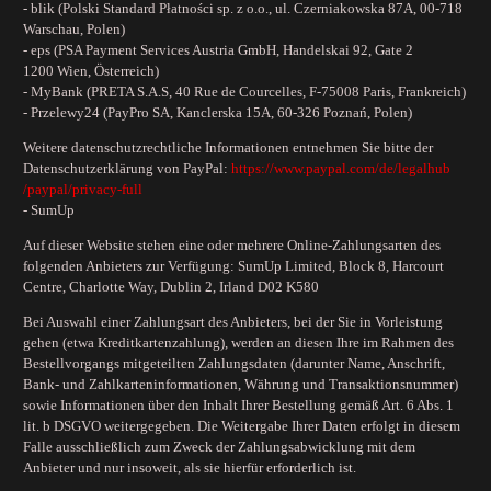
- blik (Polski Standard Płatności sp. z o.o., ul. Czerniakowska 87A, 00-718
Warschau, Polen)
- eps (PSA Payment Services Austria GmbH, Handelskai 92, Gate 2
1200 Wien, Österreich)
- MyBank (PRETA S.A.S, 40 Rue de Courcelles, F-75008 Paris, Frankreich)
- Przelewy24 (PayPro SA, Kanclerska 15A, 60-326 Poznań, Polen)
Weitere datenschutzrechtliche Informationen entnehmen Sie bitte der
Datenschutzerklärung von PayPal:
https://www.paypal.com
/de
/legalhub
/paypal
/privacy-full
- SumUp
Auf dieser Website stehen eine oder mehrere Online-Zahlungsarten des
folgenden Anbieters zur Verfügung: SumUp Limited, Block 8, Harcourt
Centre, Charlotte Way, Dublin 2, Irland D02 K580
Bei Auswahl einer Zahlungsart des Anbieters, bei der Sie in Vorleistung
gehen (etwa Kreditkartenzahlung), werden an diesen Ihre im Rahmen des
Bestellvorgangs mitgeteilten Zahlungsdaten (darunter Name, Anschrift,
Bank- und Zahlkarteninformationen, Währung und Transaktionsnummer)
sowie Informationen über den Inhalt Ihrer Bestellung gemäß Art. 6 Abs. 1
lit. b DSGVO weitergegeben. Die Weitergabe Ihrer Daten erfolgt in diesem
Falle ausschließlich zum Zweck der Zahlungsabwicklung mit dem
Anbieter und nur insoweit, als sie hierfür erforderlich ist.