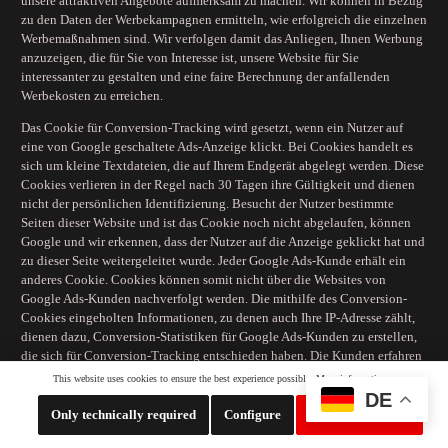
unsere attraktiven Angebote aufmerksam zu machen. Wir können in Bezug
zu den Daten der Werbekampagnen ermitteln, wie erfolgreich die einzelnen
Werbemaßnahmen sind. Wir verfolgen damit das Anliegen, Ihnen Werbung
anzuzeigen, die für Sie von Interesse ist, unsere Website für Sie
interessanter zu gestalten und eine faire Berechnung der anfallenden
Werbekosten zu erreichen.
Das Cookie für Conversion-Tracking wird gesetzt, wenn ein Nutzer auf
eine von Google geschaltete Ads-Anzeige klickt. Bei Cookies handelt es
sich um kleine Textdateien, die auf Ihrem Endgerät abgelegt werden. Diese
Cookies verlieren in der Regel nach 30 Tagen ihre Gültigkeit und dienen
nicht der persönlichen Identifizierung. Besucht der Nutzer bestimmte
Seiten dieser Website und ist das Cookie noch nicht abgelaufen, können
Google und wir erkennen, dass der Nutzer auf die Anzeige geklickt hat und
zu dieser Seite weitergeleitet wurde. Jeder Google Ads-Kunde erhält ein
anderes Cookie. Cookies können somit nicht über die Websites von
Google Ads-Kunden nachverfolgt werden. Die mithilfe des Conversion-
Cookies eingeholten Informationen, zu denen auch Ihre IP-Adresse zählt,
dienen dazu, Conversion-Statistiken für Google Ads-Kunden zu erstellen,
die sich für Conversion-Tracking entschieden haben. Die Kunden erfahren
die Gesamtanzahl der Nutzer, die auf ihre Anzeige geklickt haben und zu
This website uses cookies to ensure the best experience possible.
More information...
einer mit einem Conversion-Tracking-Tag versehenen Seite weitergeleitet
DE
Whatsapp LiveChat
wurden. Sie erhalten jedoch keine Informationen, mit denen sich Nutzer
Only technically required
Configure
Accept all cookies
persönlich identifizieren lassen. Im Rahmen der Nutzung von Google Ads