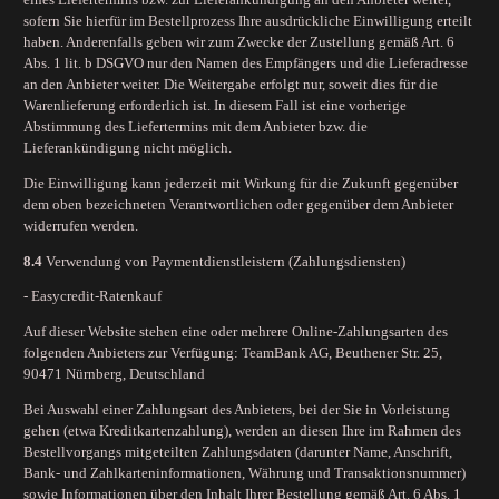
eines Liefertermins bzw. zur Lieferankündigung an den Anbieter weiter,
sofern Sie hierfür im Bestellprozess Ihre ausdrückliche Einwilligung erteilt
haben. Anderenfalls geben wir zum Zwecke der Zustellung gemäß Art. 6
Abs. 1 lit. b DSGVO nur den Namen des Empfängers und die Lieferadresse
an den Anbieter weiter. Die Weitergabe erfolgt nur, soweit dies für die
Warenlieferung erforderlich ist. In diesem Fall ist eine vorherige
Abstimmung des Liefertermins mit dem Anbieter bzw. die
Lieferankündigung nicht möglich.
Die Einwilligung kann jederzeit mit Wirkung für die Zukunft gegenüber
dem oben bezeichneten Verantwortlichen oder gegenüber dem Anbieter
widerrufen werden.
8.4
Verwendung von Paymentdienstleistern (Zahlungsdiensten)
- Easycredit-Ratenkauf
Auf dieser Website stehen eine oder mehrere Online-Zahlungsarten des
folgenden Anbieters zur Verfügung: TeamBank AG, Beuthener Str. 25,
90471 Nürnberg, Deutschland
Bei Auswahl einer Zahlungsart des Anbieters, bei der Sie in Vorleistung
gehen (etwa Kreditkartenzahlung), werden an diesen Ihre im Rahmen des
Bestellvorgangs mitgeteilten Zahlungsdaten (darunter Name, Anschrift,
Bank- und Zahlkarteninformationen, Währung und Transaktionsnummer)
sowie Informationen über den Inhalt Ihrer Bestellung gemäß Art. 6 Abs. 1