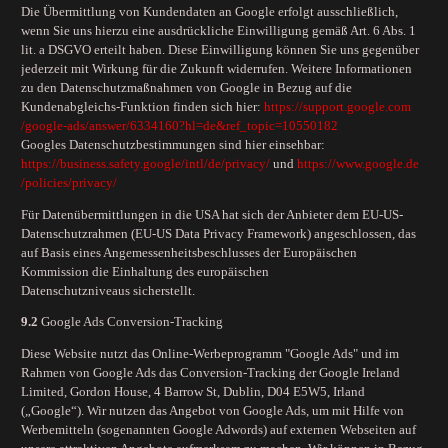
Die Übermittlung von Kundendaten an Google erfolgt ausschließlich,
wenn Sie uns hierzu eine ausdrückliche Einwilligung gemäß Art. 6 Abs. 1
lit. a DSGVO erteilt haben. Diese Einwilligung können Sie uns gegenüber
jederzeit mit Wirkung für die Zukunft widerrufen. Weitere Informationen
zu den Datenschutzmaßnahmen von Google in Bezug auf die
Kundenabgleichs-Funktion finden sich hier:
https://support.google.com
/google-ads
/answer
/6334160
?hl=de
&ref_topic=10550182
Googles Datenschutzbestimmungen sind hier einsehbar:
https://business.safety.google
/intl
/de
/privacy
/
und
https://www.google.de
/policies
/privacy
/
Für Datenübermittlungen in die USA hat sich der Anbieter dem EU-US-
Datenschutzrahmen (EU-US Data Privacy Framework) angeschlossen, das
auf Basis eines Angemessenheitsbeschlusses der Europäischen
Kommission die Einhaltung des europäischen
Datenschutzniveaus sicherstellt.
9.2
Google Ads Conversion-Tracking
Diese Website nutzt das Online-Werbeprogramm "Google Ads" und im
Rahmen von Google Ads das Conversion-Tracking der Google Ireland
Limited, Gordon House, 4 Barrow St, Dublin, D04 E5W5, Irland
(„Google“). Wir nutzen das Angebot von Google Ads, um mit Hilfe von
Werbemitteln (sogenannten Google Adwords) auf externen Webseiten auf