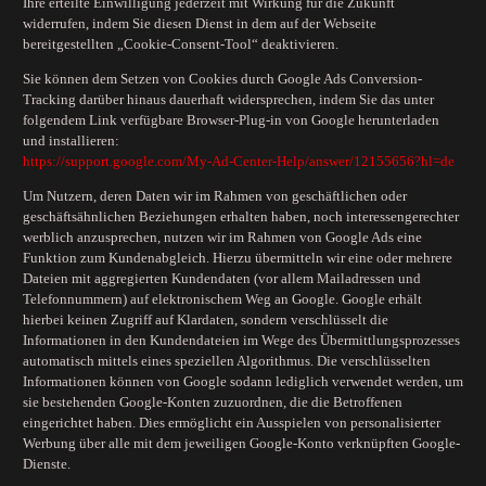
Ihre erteilte Einwilligung jederzeit mit Wirkung für die Zukunft
widerrufen, indem Sie diesen Dienst in dem auf der Webseite
bereitgestellten „Cookie-Consent-Tool“ deaktivieren.
Sie können dem Setzen von Cookies durch Google Ads Conversion-
Tracking darüber hinaus dauerhaft widersprechen, indem Sie das unter
folgendem Link verfügbare Browser-Plug-in von Google herunterladen
und installieren:
https://support.google.com
/My-Ad-Center-Help
/answer
/12155656
?hl=de
Um Nutzern, deren Daten wir im Rahmen von geschäftlichen oder
geschäftsähnlichen Beziehungen erhalten haben, noch interessengerechter
werblich anzusprechen, nutzen wir im Rahmen von Google Ads eine
Funktion zum Kundenabgleich. Hierzu übermitteln wir eine oder mehrere
Dateien mit aggregierten Kundendaten (vor allem Mailadressen und
Telefonnummern) auf elektronischem Weg an Google. Google erhält
hierbei keinen Zugriff auf Klardaten, sondern verschlüsselt die
Informationen in den Kundendateien im Wege des Übermittlungsprozesses
automatisch mittels eines speziellen Algorithmus. Die verschlüsselten
Informationen können von Google sodann lediglich verwendet werden, um
sie bestehenden Google-Konten zuzuordnen, die die Betroffenen
eingerichtet haben. Dies ermöglicht ein Ausspielen von personalisierter
Werbung über alle mit dem jeweiligen Google-Konto verknüpften Google-
Dienste.