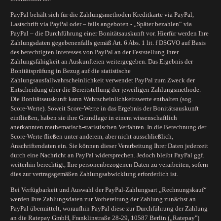
PayPal behält sich für die Zahlungsmethoden Kreditkarte via PayPal,
Lastschrift via PayPal oder – falls angeboten - „Später bezahlen“ via
PayPal – die Durchführung einer Bonitätsauskunft vor. Hierfür werden Ihre
Zahlungsdaten gegebenenfalls gemäß Art. 6 Abs. 1 lit. f DSGVO auf Basis
des berechtigten Interesses von PayPal an der Feststellung Ihrer
Zahlungsfähigkeit an Auskunfteien weitergegeben. Das Ergebnis der
Bonitätsprüfung in Bezug auf die statistische
Zahlungsausfallwahrscheinlichkeit verwendet PayPal zum Zweck der
Entscheidung über die Bereitstellung der jeweiligen Zahlungsmethode.
Die Bonitätsauskunft kann Wahrscheinlichkeitswerte enthalten (sog.
Score-Werte). Soweit Score-Werte in das Ergebnis der Bonitätsauskunft
einfließen, haben sie ihre Grundlage in einem wissenschaftlich
anerkannten mathematisch-statistischen Verfahren. In die Berechnung der
Score-Werte fließen unter anderem, aber nicht ausschließlich,
Anschriftendaten ein. Sie können dieser Verarbeitung Ihrer Daten jederzeit
durch eine Nachricht an PayPal widersprechen. Jedoch bleibt PayPal ggf.
weiterhin berechtigt, Ihre personenbezogenen Daten zu verarbeiten, sofern
dies zur vertragsgemäßen Zahlungsabwicklung erforderlich ist.
Bei Verfügbarkeit und Auswahl der PayPal-Zahlungsart „Rechnungskauf“
werden Ihre Zahlungsdaten zur Vorbereitung der Zahlung zunächst an
PayPal übermittelt, woraufhin PayPal diese zur Durchführung der Zahlung
an die Ratepay GmbH, Franklinstraße 28-29, 10587 Berlin („Ratepay")