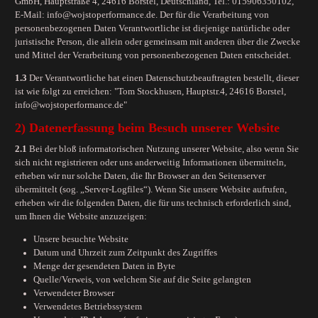
GmbH, Hauptstraße 4, 24616 Borstel, Deutschland, Tel.: 015906350102,
E-Mail: info@wojstoperformance.de. Der für die Verarbeitung von
personenbezogenen Daten Verantwortliche ist diejenige natürliche oder
juristische Person, die allein oder gemeinsam mit anderen über die Zwecke
und Mittel der Verarbeitung von personenbezogenen Daten entscheidet.
1.3
Der Verantwortliche hat einen Datenschutzbeauftragten bestellt, dieser
ist wie folgt zu erreichen: "Tom Stockhusen, Hauptstr.4, 24616 Borstel,
info@wojstoperformance.de"
2) Datenerfassung beim Besuch unserer Website
2.1
Bei der bloß informatorischen Nutzung unserer Website, also wenn Sie
sich nicht registrieren oder uns anderweitig Informationen übermitteln,
erheben wir nur solche Daten, die Ihr Browser an den Seitenserver
übermittelt (sog. „Server-Logfiles“). Wenn Sie unsere Website aufrufen,
erheben wir die folgenden Daten, die für uns technisch erforderlich sind,
um Ihnen die Website anzuzeigen:
Unsere besuchte Website
Datum und Uhrzeit zum Zeitpunkt des Zugriffes
Menge der gesendeten Daten in Byte
Quelle/Verweis, von welchem Sie auf die Seite gelangten
Verwendeter Browser
Verwendetes Betriebssystem