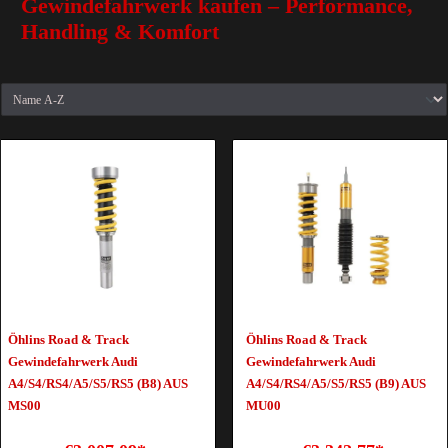
Gewindefahrwerk kaufen – Performance,
Handling & Komfort
Öhlins Road & Track
Öhlins Road & Track
Gewindefahrwerk Audi
Gewindefahrwerk Audi
A4/S4/RS4/A5/S5/RS5 (B8) AUS
A4/S4/RS4/A5/S5/RS5 (B9) AUS
MS00
MU00