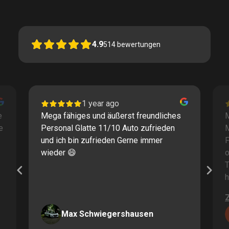
4.9
514
bewertungen
1 year ago
e
Mega fähiges und äußerst freundliches
M
e
Personal Glatte 11/10 Auto zufrieden
und ich bin zufrieden Gerne immer
F
wieder 😄
o
T
h
Max Schwiegershausen