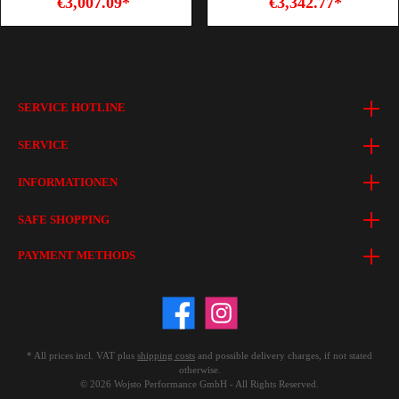
€3,007.09*
€3,342.77*
SERVICE HOTLINE
SERVICE
INFORMATIONEN
SAFE SHOPPING
PAYMENT METHODS
* All prices incl. VAT plus
shipping costs
and possible delivery charges, if not stated
otherwise.
© 2026 Wojsto Performance GmbH - All Rights Reserved.