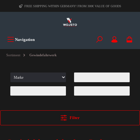
FREE SHIPPING WITHIN GERMANY! FROM 300€ VALUE OF GOODS
Navigation
Sortiment
Gewindefahrwerk
Filter