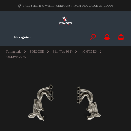
FREE SHIPPING WITHIN GERMANY! FROM 300€ VALUE OF GOODS
Navigation
Tuningteile
PORSCHE
911 (Typ 992)
4.0 GT3 RS
386kW/525PS