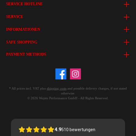
SERVICE HOTLINE
SERVICE
INFORMATIONEN
SAFE SHOPPING
PAYMENT METHODS
* All prices incl. VAT plus
shipping costs
and possible delivery charges, if not stated
otherwise.
© 2026 Wojsto Performance GmbH - All Rights Reserved.
4.9
510
bewertungen