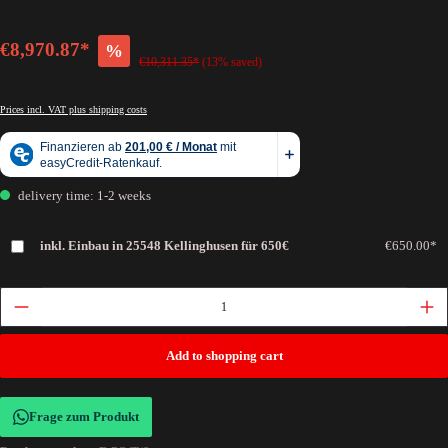
€8,970.87*
%
€10,311.35*
(13% saved)
Prices incl. VAT plus shipping costs
delivery time: 1-2 weeks
inkl. Einbau in 25548 Kellinghusen für 650€
€650.00*
Add to shopping cart
Frage zum Produkt