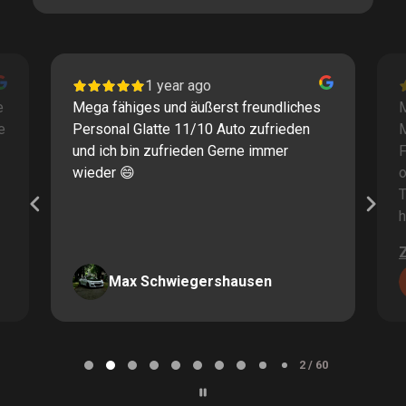
1 year ago
e
Mega fähiges und äußerst freundliches
M
e
Personal Glatte 11/10 Auto zufrieden
und ich bin zufrieden Gerne immer
F
wieder 😄
o
T
h
Max Schwiegershausen
Page
2
2 / 60
of