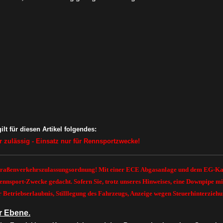
t für diesen Artikel folgendes:
hr zulässig - Einsatz nur für Rennsportzwecke!
traßenverkehrszulassungsordnung
! Mit einer ECE Abgasanlage und dem EG-Kata
r Rennsport-Zwecke gedacht. Sofern Sie, trotz unseres Hinweises, eine Downpi
Betriebserlaubnis, Stilllegung des Fahrzeugs, Anzeige wegen Steuerhinterzieh
r Ebene.