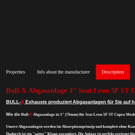
Properties
Info about the manufacturer
Description
Bull-X Abgasanlage 3" Seat Leon 5F ST 
BULL-
X
Exhausts produziert Abgasanlagen für Sie auf 
Wie die
Bull-
X
Abgasanlage in 3" (76mm) für Seat Leon 5F ST Cupra Mode
Unsere Abgasanlagen werden im Absorptionsprinzip und komplett ohne Kam
Dadurch ist ein "satter" Klang garantiert. Die Anlage ist perfekt geeignet fü