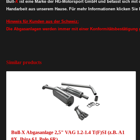
Bull-
X
ist eine Marke der HG-Motorsport GmbH und befasst sich mit
Handarbeit aus unserem Hause. Für mehr Informationen klicken Sie b
Hinweis für Kunden aus der
Schweiz:
Die Abgasanlagen werden immer mit einer Konformitätsbestätigung g
Similar products
Bull-X Abgasanlage 2,5" VAG 1.2-1.4 T(F)SI (z.B. A1
8X, Ibiza 6J, Polo 6R)