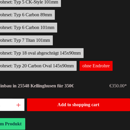
rohrset: Typ 5 CK-Style 101mm
rohrset: Typ 6 Carbon 89mm
rohrset: Typ 6 Carbon 101mm
ohrset: Typ 7 Titan 101mm
ohrset: Typ 18 oval abgeschrägt 145x90mm
rohrset: Typ 20 Carbon Oval 145x90mm
ohne Endrohre
Einbau in 25548 Kellinghusen für 350€
€350.00*
Add to shopping cart
um Produkt