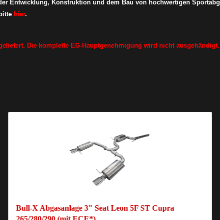
 der Entwicklung, Konstruktion und dem Bau von hochwertigen Sportabg
itte
hier
.
eliefert. Die komplette EG-Hauptgenehmigung wird nicht ausgehändigt.
Bull-X Abgasanlage 3" Seat Leon 5F ST Cupra
265/280/290 (mit ECE*)