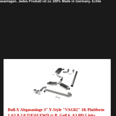
asanlagen. Jedes Produkt ist zu 100% Made in Germany. Echte
Bull-X Abgasanlage 3" Y-Style "VAG02" 1K Plattform
1.4/1.8-2.0 T(F)SI FWD (z.B. Golf 6, A3 8P) Links