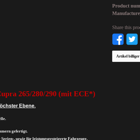
Product nu
Manufactur
Share this pro
Artikel billige
Cupra 265/280/290 (mit ECE*)
höchster Ebene.
lle.
mern gefertigt.
r Serien-, sowie für leistungsgesteigerte Fahrzeuge.