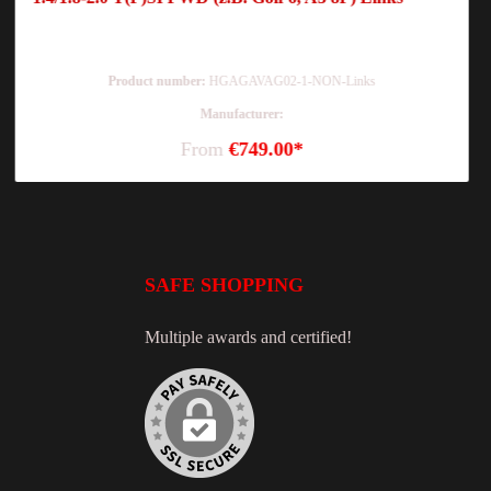
Product number:
HGAGAVAG02-1-NON-Links
Manufacturer:
From
€749.00*
SAFE SHOPPING
Multiple awards and certified!