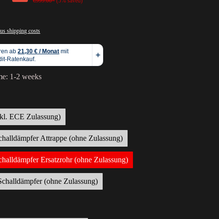
€999.00*
(5% saved)
lus shipping costs
me: 1-2 weeks
nkl. ECE Zulassung)
schalldämpfer Attrappe (ohne Zulassung)
schalldämpfer Ersatzrohr (ohne Zulassung)
Schalldämpfer (ohne Zulassung)