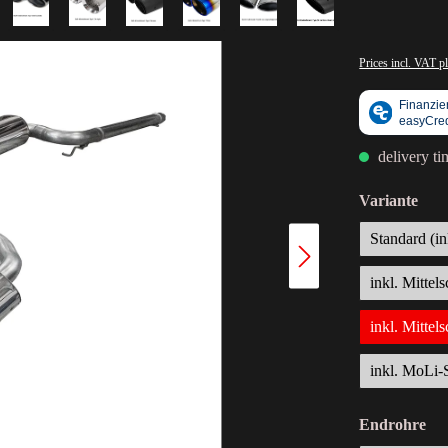
Prices incl. VAT p
delivery ti
Variante
Standard (i
inkl. Mittel
inkl. Mittel
inkl. MoLi-
Endrohre