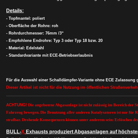
Details:
- Topfmantel: poliert
- Oberfläche der Rohre: roh
- Rohrdurchmesser: 76mm /3“
- Empfohlene Endrohre: Typ 3 oder Typ 18 bzw. 20
- Material: Edelstahl
- Standardvariante mit ECE-Betriebserlaubnis
Für die Auswahl einer Schalldämpfer-Variante ohne ECE Zulassung gil
Dieser Artikel ist nicht für die Nutzung im öffentlichen Straßenverke
ACHTUNG!
Die angebotene Abgasanlage ist nicht zulässig im Bereich der
S
Fahrzeug bewegen
. Die Benutzung aller anderen Katalysatoren ist nur fü
strafbar. Drohende Konsequenzen können unter anderem sein: Erlöschen der 
BULL-
X
Exhausts produziert Abgasanlagen auf höchste