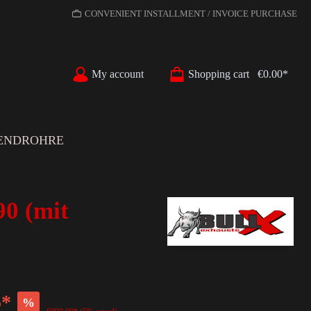
CONVENIENT INSTALLMENT / INVOICE PURCHASE
My account
Shopping cart
€0.00*
ENDROHRE
90 (mit
5*
%