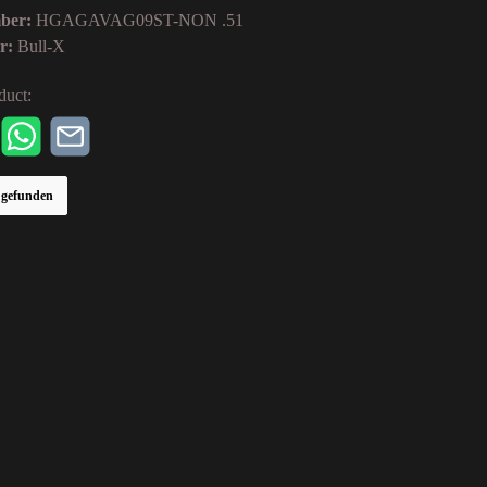
mber:
HGAGAVAG09ST-NON .51
er:
Bull-X
duct:
r gefunden