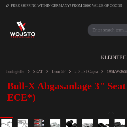
FREE SHIPPING WITHIN GERMANY! FROM 300€ VALUE OF GOODS
KLEINTEI
Tuningteile
SEAT
Leon 5F
2.0 TSI Cupra
195kW/265
Bull-X Abgasanlage 3" Seat
ECE*)