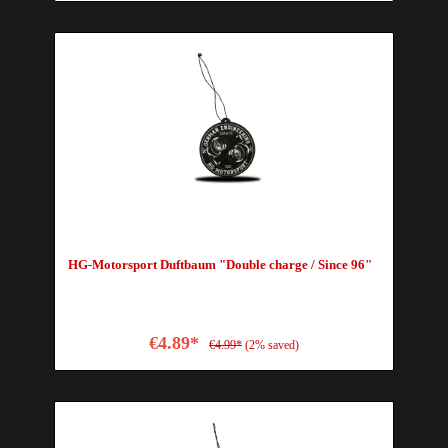
HG-Motorsport Duftbaum "Double charge / Since 96"
€4.89*
€4.99*
(2% saved)