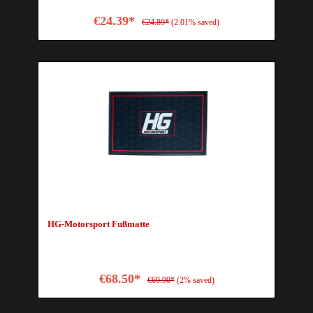
€24.39*
€24.89*
(2.01% saved)
HG-Motorsport Fußmatte
€68.50*
€69.90*
(2% saved)