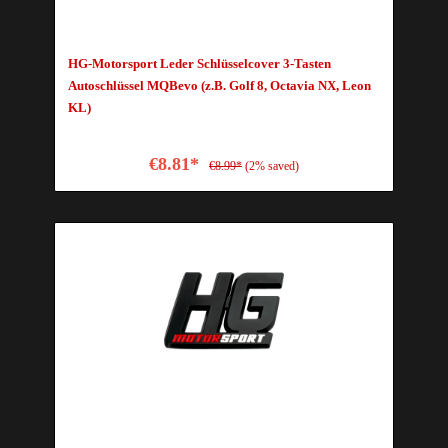
HG-Motorsport Leder Schlüsselcover 3-Tasten
Autoschlüssel MQBevo (z.B. Golf 8, Octavia NX, Leon
KL)
€8.81*
€8.99*
(2% saved)