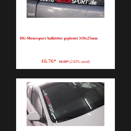
HG-Motorsport Aufkleber geplottet 310x25mm
€6.76*
€6.90*
(2.03% saved)