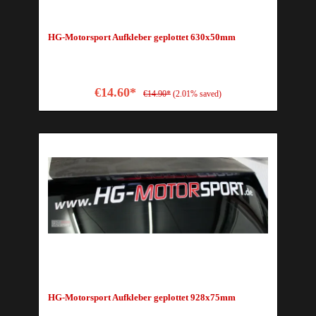
HG-Motorsport Aufkleber geplottet 630x50mm
€14.60*
€14.90*
(2.01% saved)
HG-Motorsport Aufkleber geplottet 928x75mm