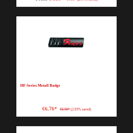
HF-Series Metall Badge
€6.76*
€6.90*
(2.03% saved)