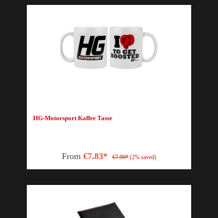
HG-Motorsport Kaffee Tasse
From
€7.83*
€7.99*
(2% saved)