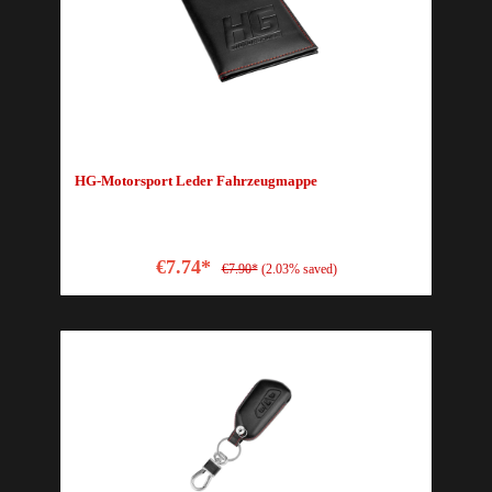
HG-Motorsport Leder Fahrzeugmappe
€7.74*
€7.90*
(2.03% saved)