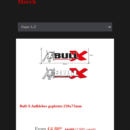
Merch
Bull-X Aufkleber geplottet 250x75mm
From
€4.80*
€4.90*
(2.04% saved)