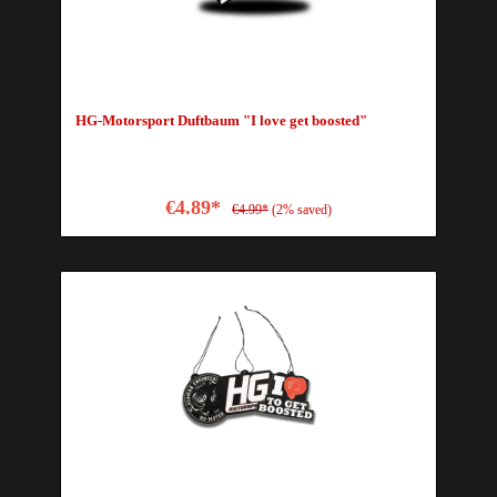
HG-Motorsport Duftbaum "I love get boosted"
€4.89*
€4.99*
(2% saved)