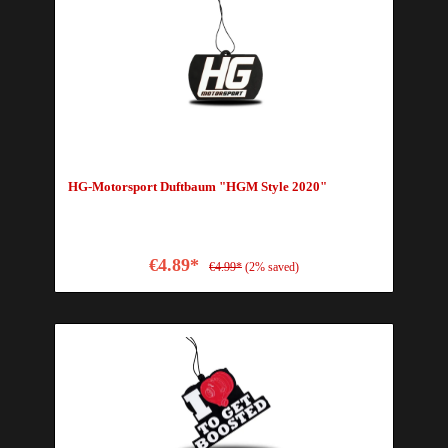
HG-Motorsport Duftbaum "HGM Style 2020"
€4.89*
€4.99*
(2% saved)