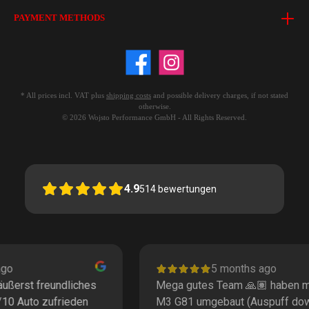
PAYMENT METHODS
* All prices incl. VAT plus
shipping costs
and possible delivery charges, if not stated
otherwise.
© 2026 Wojsto Performance GmbH - All Rights Reserved.
4.9
514
bewertungen
5 months ago
Mega gutes Team 🙏🏽 haben meinen
I
M3 G81 umgebaut (Auspuff downpipe
m