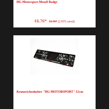
HG-Motorsport Metall Badge
€6.76*
€6.90*
(2.03% saved)
Kennzeichenhalter "HG-MOTORSPORT" 52cm