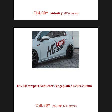
€14.60*
€14.90*
(2.01% saved)
HG-Motorsport Aufkleber Set geplottet 1350x350mm
€58.70*
€59.90*
(2% saved)