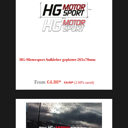
HG-Motorsport Aufkleber geplottet 265x70mm
From
€4.80*
€4.90*
(2.04% saved)