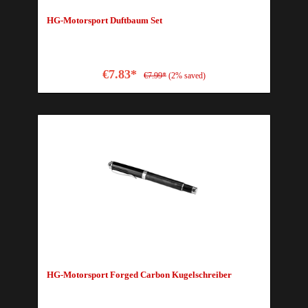
HG-Motorsport Duftbaum Set
€7.83*
€7.99*
(2% saved)
HG-Motorsport Forged Carbon Kugelschreiber