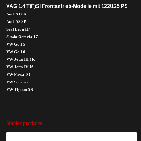
VAG 1.4 T(F)SI Frontantrieb-Modelle mit 122/125 PS
Audi A1 8X
Audi A3 8P
Seat Leon 1P
Skoda Octavia 1Z
VW Golf 5
VW Golf 6
VW Jetta III 1K
VW Jetta IV 16
VW Passat 3C
VW Scirocco
VW Tiguan 5N
Similar products