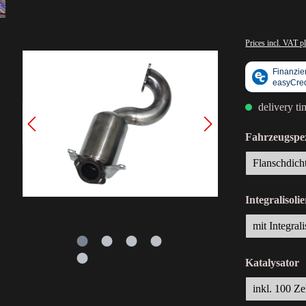
Prices incl. VAT p
delivery t
Fahrzeugspez
Flanschdich
Integralisoli
mit Integral
Katalysator
inkl. 100 Ze