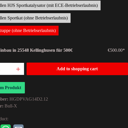
llen HJS Sportkatalysator (mit ECE-Betriebserlaubnis)
llen Sportkat (ohne Betriebserlaubnis)
trappe (ohne Betriebserlaubnis)
Einbau in 25548 Kellinghusen für 500€
€500.00*
Add to shopping cart
um Produkt
mber:
HGDPVAG14D2.12
er:
Bull-X
duct: