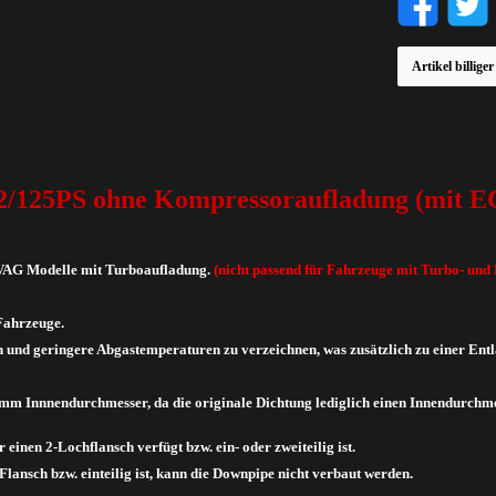
Artikel billige
22/125PS ohne Kompressoraufladung (mit E
I VAG Modelle mit Turboaufladung.
(nicht passend für Fahrzeuge mit Turbo- un
 Fahrzeuge.
 und geringere Abgastemperaturen zu verzeichnen, was zusätzlich zu einer Entl
m Innnendurchmesser, da die originale Dichtung lediglich einen Innendurchm
r einen 2-Lochflansch verfügt bzw. ein- oder zweiteilig ist.
Flansch bzw. einteilig ist, kann die Downpipe nicht verbaut werden.