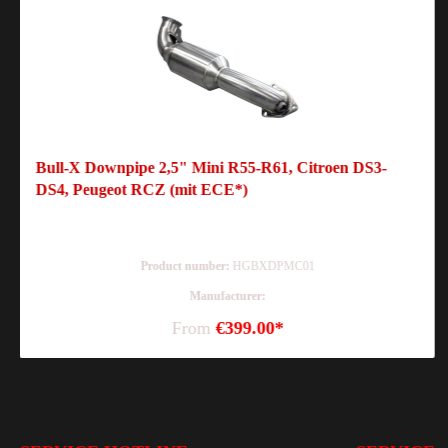
Bull-X Downpipe 2,5" Mini R55-R61, Citroen DS3-
DS4, Peugeot RCZ (mit ECE*)
Product number:
HGBXDPMC01
Manufacturer:
From
€399.00*