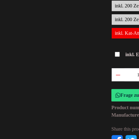
inkl. 200 Ze
inkl. 200 Ze
inkl. Kat-At
inkl. 
Frage z
Product nu
Manufactur
Share this pro