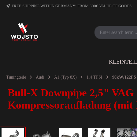
FREE SHIPPING WITHIN GERMANY! FROM 300€ VALUE OF GOODS
KLEINTEI
Tuningteile
Audi
A1 (Typ 8X)
1.4 TFSI
90kW/122PS
Bull-X Downpipe 2,5" VAG 
Kompressoraufladung (mit