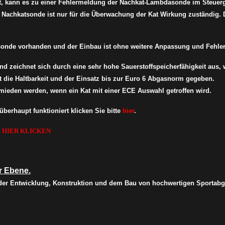
at, kann es zu einer Fehlermeldung der Nachkat-Lambdasonde im Steuer
e Nachkatsonde ist nur für die Überwachung der Kat Wirkung zuständig.
tsonde vorhanden und der Einbau ist ohne weitere Anpassung und Fehl
und zeichnet sich durch eine sehr hohe Sauerstoffspeicherfähigkeit a
st die Haltbarkeit und der Einsatz bis zur Euro 6 Abgasnorm gegeben.
ieden werden, wenn ein Kat mit einer ECE Auswahl getroffen wird.
berhaupt funktioniert klicken Sie bitte
hier
.
:
HIER KLICKEN
r Ebene.
 der Entwicklung, Konstruktion und dem Bau von hochwertigen Sportabg