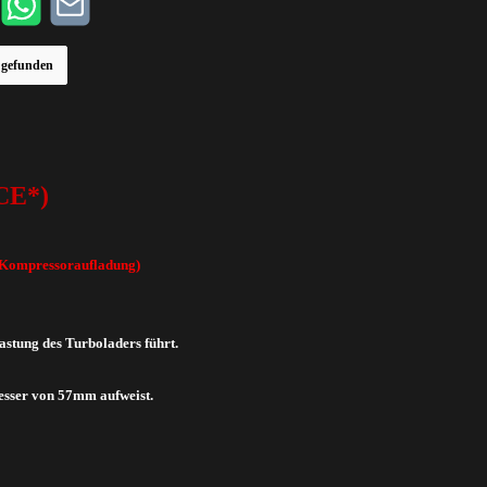
r gefunden
CE*)
d Kompressoraufladung)
astung des Turboladers führt.
esser von 57mm aufweist.