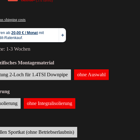
€439.00*
(5% saved)
lus shipping costs
ime: 1-3 Wochen
ifisches Montagematerial
tung 2-Loch für 1.4TSI Downpipe
ohne Auswahl
erung
isolierung
ohne Integralisolierung
llen Sportkat (ohne Betriebserlaubnis)