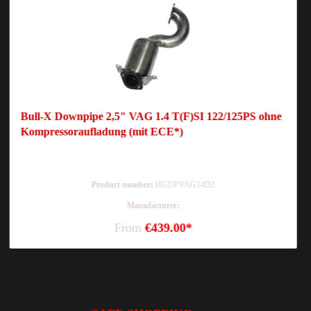
Bull-X Downpipe 2,5" VAG 1.4 T(F)SI 122/125PS ohne
Kompressoraufladung (mit ECE*)
Product number:
HGDPVAG14D2
Manufacturer:
From
€439.00*