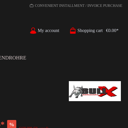
CONVENIENT INSTALLMENT / INVOICE PURCHASE
My account
Shopping cart
€0.00*
ENDROHRE
5*
%