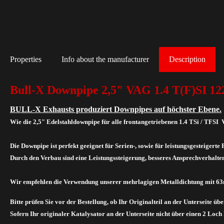
Properties
Info about the manufacturer
Description
Bull-X Downpipe 2,5" VAG 1.4 T(F)SI 1
BULL-X Exhausts produziert Downpipes auf höchster Ebene.
Wie die 2,5" Edelstahldownpipe für alle frontangetriebenen 1.4 TSi / TFS
Die Downpipe ist perfekt geeignet für Serien-, sowie für leistungsgesteigerte
Durch den Verbau sind eine Leistungssteigerung, besseres Ansprechverhalten
Wir empfehlen die Verwendung unserer mehrlagigen Metalldichtung mit 63m
Bitte prüfen Sie vor der Bestellung, ob Ihr Originalteil an der Unterseite übe
Sofern Ihr originaler Katalysator an der Unterseite nicht über einen 2 Loch 