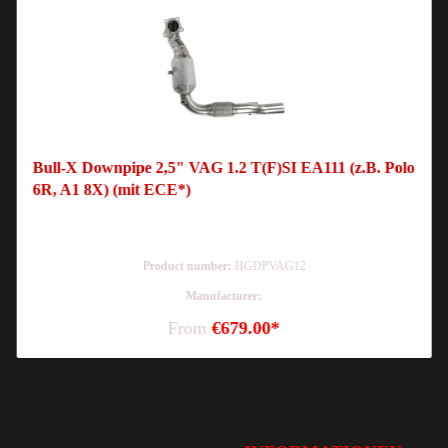
Bull-X Downpipe 2,5" VAG 1.2 T(F)SI EA111 (z.B. Polo
6R, A1 8X) (mit ECE*)
Product number:
HGDPVAG12
Manufacturer:
From
€679.00*