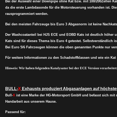
Bei der Auswahl einer Downpipe ohne Kat bzw. mit 100/200Zellen K
da die erste Lambdasonde für die Motorsteuerung vorhanden ist. Di
rausprogrammiert werden.
Bei den meisten Fahrzeuge bis Euro 3 Abgasnorm ist keine Nachka
Der Washcoatanteil bei HJS ECE und EOBD Kats ist deutlich höher 
Kats sind für dieses Thema bis Euro 4 getestet. Selbstverständlich i
Bei Euro 5/6 Fahrzeugen können die oben genannten Punkte nur verm
Für weitere Informationen zu den Schadstoffklassen und wie ein Kat ü
Hinweis: Wir haben folgenden Katalysator bei der ECE Version verarbeitet
BULL-
X
Exhausts produziert Abgasanlagen auf höchste
Bull-
X
ist eine Marke der HG-Motorsport GmbH und befasst sich mit
Handarbeit aus unserem Hause.
Passend für: