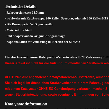
Technische Details:
- Rohrdurchmesser 63,5 mm
- wahlweise mit Kat Attrappe, 200 Zellen Sportkat, oder mit 200 Zellen HJS
- Die Downpipe ist WIG geschweißt.
- Material Edelstahl
- inkl Adapter auf die originale Abgasanlage
- *optional auch mit Zulassung im Bereich der STVZO
Für die Auswahl einer Katalysator-Variante ohne ECE Zulassung gilt f
Dieser Artikel ist nicht für die Nutzung im öffentlichen Straßenverke
ACHTUNG! Alle angebotenen Katalysatoren/Kat-Ersatzrohre, außer der
Sie sich legal im öffentlichen Straßenverkehr mit Ihrem Fahrzeug be
mit einem Katalysator OHNE EG-Genehmigung verbauen, machen Sie s
wegen Steuerhinterziehung, sowie eventuelle Ermittlungen von Seit
Katalysatorinformation