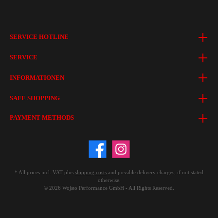
SERVICE HOTLINE
SERVICE
INFORMATIONEN
SAFE SHOPPING
PAYMENT METHODS
* All prices incl. VAT plus
shipping costs
and possible delivery charges, if not stated
otherwise.
© 2026 Wojsto Performance GmbH - All Rights Reserved.