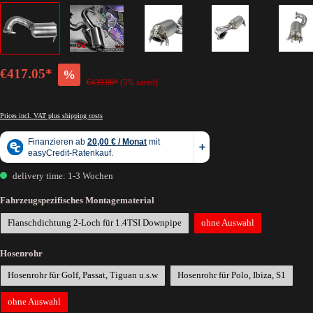
€417.05*
%
€439.00*
(5% saved)
Prices incl. VAT plus shipping costs
delivery time: 1-3 Wochen
Fahrzeugspezifisches Montagematerial
Flanschdichtung 2-Loch für 1.4TSI Downpipe
ohne Auswahl
Hosenrohr
Hosenrohr für Golf, Passat, Tiguan u.s.w
Hosenrohr für Polo, Ibiza, S1
ohne Auswahl