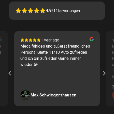
4.9
514
bewertungen
1 year ago
e
Mega fähiges und äußerst freundliches
M
e
Personal Glatte 11/10 Auto zufrieden
und ich bin zufrieden Gerne immer
F
wieder 😄
o
T
h
Max Schwiegershausen
Page