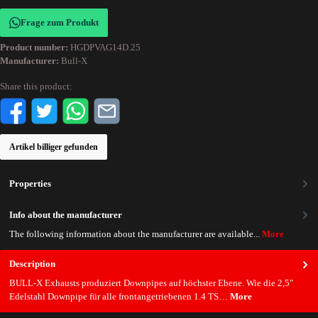
Frage zum Produkt
Product number:
HGDPVAG14D.25
Manufacturer:
Bull-X
Share this product:
Artikel billiger gefunden
Properties
Info about the manufacturer
The following information about the manufacturer are available...
More
Description
BULL-X Exhausts produziert Downpipes auf höchster Ebene. Wie die 2,5"
Edelstahl Downpipe für alle frontangetriebenen 1.4 TS…
More