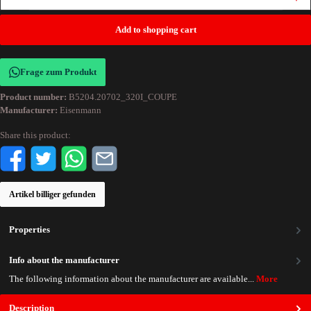
Add to shopping cart
Frage zum Produkt
Product number:
B5204.20702_320I_COUPE
Manufacturer:
Eisenmann
Share this product:
Artikel billiger gefunden
Properties
Info about the manufacturer
The following information about the manufacturer are available...
More
Description