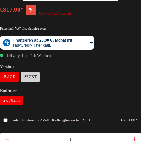
€817.00*
%
€860.00*
(5% saved)
Prices incl. VAT plus shipping costs
delivery time: 4-6 Wochen
Version
RACE
SPORT
Endrohre
2x 70mm
inkl. Einbau in 25548 Kellinghusen für 250€
€250.00*