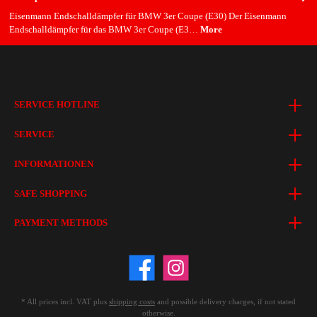
Eisenmann Endschalldämpfer für BMW 3er Coupe (E30) Der Eisenmann
Endschalldämpfer für das BMW 3er Coupe (E3…
More
SERVICE HOTLINE
SERVICE
INFORMATIONEN
SAFE SHOPPING
PAYMENT METHODS
* All prices incl. VAT plus
shipping costs
and possible delivery charges, if not stated
otherwise.