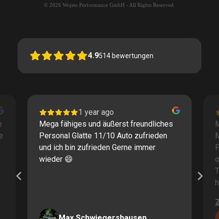
© 2026 Wojsto Performance GmbH - All Rights Reserved.
4.9
514
bewertungen
1 year ago
e
Mega fähiges und äußerst freundliches
M
e
Personal Glatte 11/10 Auto zufrieden
und ich bin zufrieden Gerne immer
F
wieder 😄
o
T
h
Max Schwiegershausen