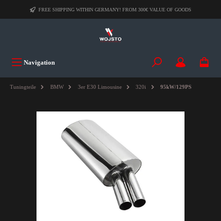
FREE SHIPPING WITHIN GERMANY! FROM 300€ VALUE OF GOODS
Navigation
Tuningteile
BMW
3er E30 Limousine
320i
95kW/129PS