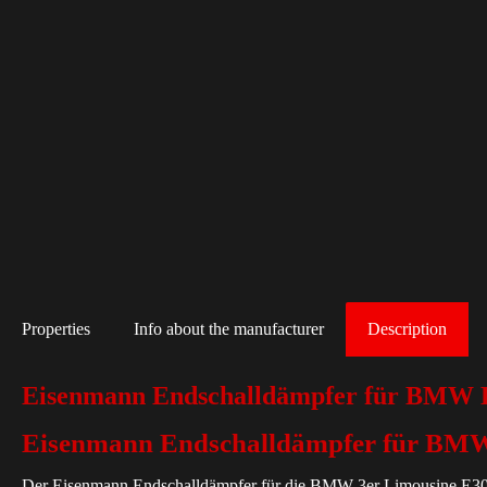
Properties
Info about the manufacturer
Description
Eisenmann Endschalldämpfer für BMW E
Eisenmann Endschalldämpfer für BMW
Der Eisenmann Endschalldämpfer für die BMW 3er Limousine E30 320