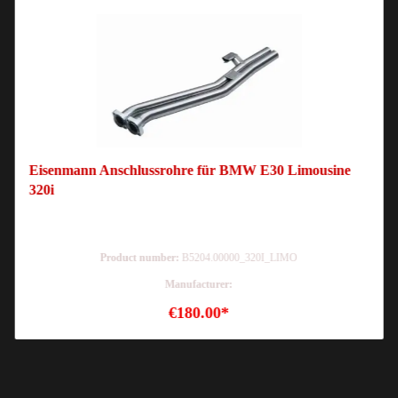
Eisenmann Anschlussrohre für BMW E30 Limousine
320i
Product number:
B5204.00000_320I_LIMO
Manufacturer:
€180.00*