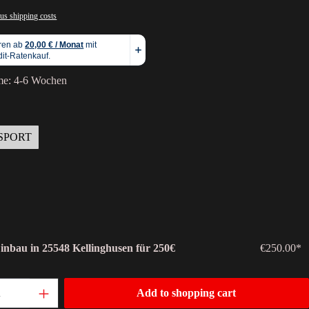
lus shipping costs
ime: 4-6 Wochen
SPORT
Einbau in 25548 Kellinghusen für 250€
€250.00*
Add to shopping cart