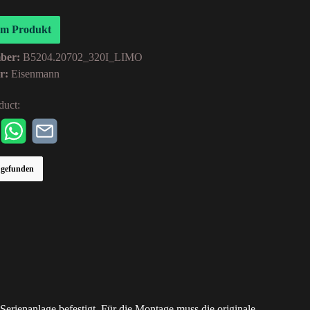
um Produkt
mber:
B5204.20702_320I_LIMO
er:
Eisenmann
duct:
r gefunden
rienanlage befestigt. Für die Montage muss die originale