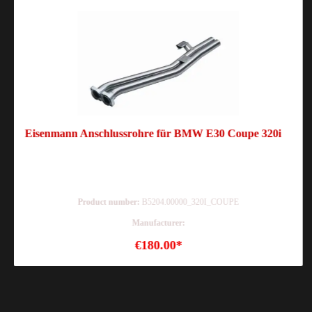
Eisenmann Anschlussrohre für BMW E30 Coupe 320i
Product number:
B5204.00000_320I_COUPE
Manufacturer:
€180.00*