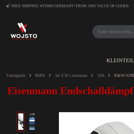
FREE SHIPPING WITHIN GERMANY! FROM 300€ VALUE OF GOODS
KLEINTEI
Tuningteile
BMW
3er E30 Limousine
320i
95kW/129
Eisenmann Endschalldämpf