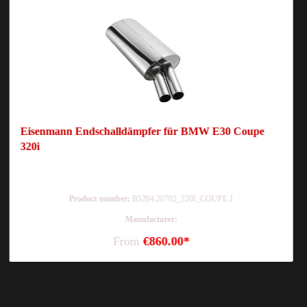
Eisenmann Endschalldämpfer für BMW E30 Coupe
320i
Product number:
B5204.20702_320I_COUPE.1
Manufacturer:
From
€860.00*