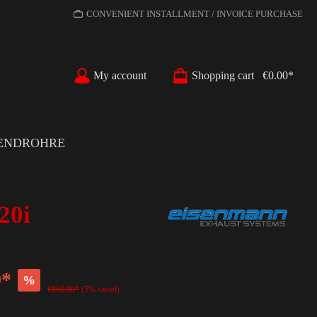
CONVENIENT INSTALLMENT / INVOICE PURCHASE
My account
Shopping cart
€0.00*
ENDROHRE
20i
0*
%
€860.00*
(5% saved)