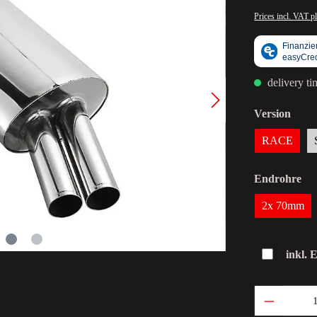
Prices incl. VAT p
delivery t
Version
RACE
Endrohre
2x 70mm
inkl. 