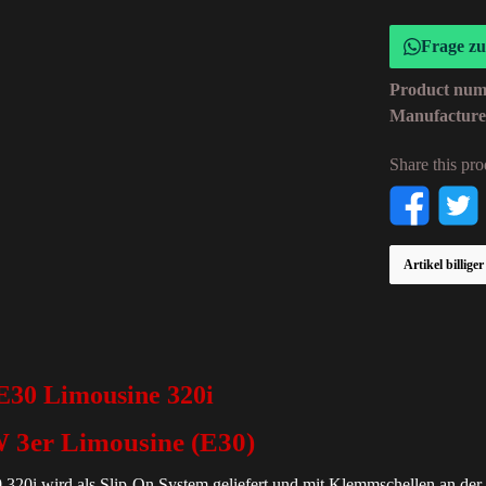
Frage z
Product nu
Manufactur
Share this pro
Artikel billige
30 Limousine 320i
 3er Limousine (E30)
i wird als Slip-On System geliefert und mit Klemmschellen an der Se