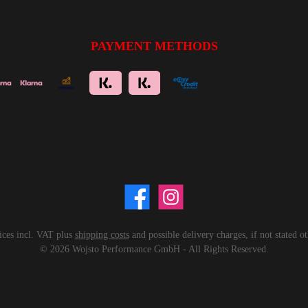
PAYMENT METHODS
rices incl. VAT plus
shipping costs
and possible delivery charges, if not stated o
© 2026 Wojsto Performance GmbH - All Rights Reserved.